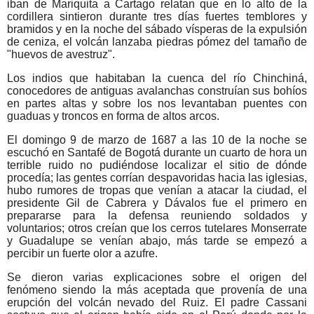
iban de Mariquita a Cartago relatan que en lo alto de la
cordillera sintieron durante tres días fuertes temblores y
bramidos y en la noche del sábado vísperas de la expulsión
de ceniza, el volcán lanzaba piedras pómez del tamaño de
"huevos de avestruz".
Los indios que habitaban la cuenca del río Chinchiná,
conocedores de antiguas avalanchas construían sus bohíos
en partes altas y sobre los nos levantaban puentes con
guaduas y troncos en forma de altos arcos.
El domingo 9 de marzo de 1687 a las 10 de la noche se
escuchó en Santafé de Bogotá durante un cuarto de hora un
terrible ruido no pudiéndose localizar el sitio de dónde
procedía; las gentes corrían despavoridas hacia las iglesias,
hubo rumores de tropas que venían a atacar la ciudad, el
presidente Gil de Cabrera y Dávalos fue el primero en
prepararse para la defensa reuniendo soldados y
voluntarios; otros creían que los cerros tutelares Monserrate
y Guadalupe se venían abajo, más tarde se empezó a
percibir un fuerte olor a azufre.
Se dieron varias explicaciones sobre el origen del
fenómeno siendo la más aceptada que provenía de una
erupción del volcán nevado del Ruiz. El padre Cassani