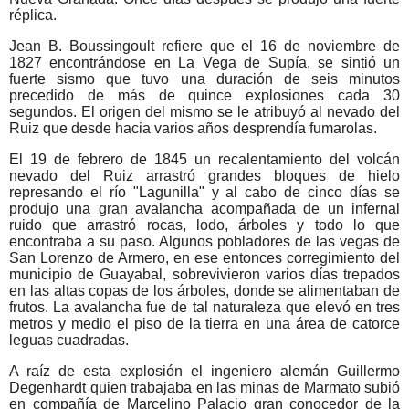
réplica.
Jean B. Boussingoult refiere que el 16 de noviembre de
1827 encontrándose en La Vega de Supía, se sintió un
fuerte sismo que tuvo una duración de seis minutos
precedido de más de quince explosiones cada 30
segundos. El origen del mismo se le atribuyó al nevado del
Ruiz que desde hacia varios años desprendía fumarolas.
El 19 de febrero de 1845 un recalentamiento del volcán
nevado del Ruiz arrastró grandes bloques de hielo
represando el río "Lagunilla" y al cabo de cinco días se
produjo una gran avalancha acompañada de un infernal
ruido que arrastró rocas, lodo, árboles y todo lo que
encontraba a su paso. Algunos pobladores de las vegas de
San Lorenzo de Armero, en ese entonces corregimiento del
municipio de Guayabal, sobrevivieron varios días trepados
en las altas copas de los árboles, donde se alimentaban de
frutos. La avalancha fue de tal naturaleza que elevó en tres
metros y medio el piso de la tierra en una área de catorce
leguas cuadradas.
A raíz de esta explosión el ingeniero alemán Guillermo
Degenhardt quien trabajaba en las minas de Marmato subió
en compañía de Marcelino Palacio gran conocedor de la