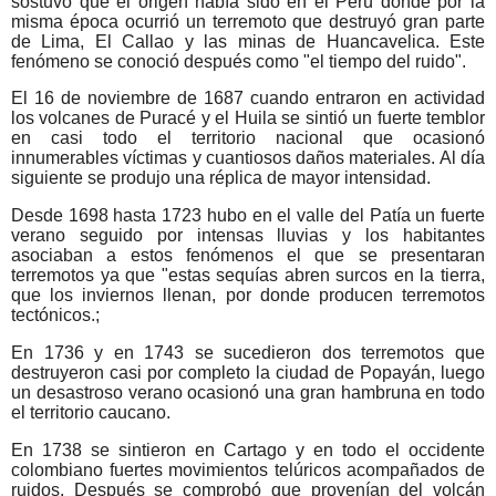
sostuvo que el origen había sido en el Perú donde por la
misma época ocurrió un terremoto que destruyó gran parte
de Lima, El Callao y las minas de Huancavelica. Este
fenómeno se conoció después como "el tiempo del ruido".
El 16 de noviembre de 1687 cuando entraron en actividad
los volcanes de Puracé y el Huila se sintió un fuerte temblor
en casi todo el territorio nacional que ocasionó
innumerables víctimas y cuantiosos daños materiales. Al día
siguiente se produjo una réplica de mayor intensidad.
Desde 1698 hasta 1723 hubo en el valle del Patía un fuerte
verano seguido por intensas lluvias y los habitantes
asociaban a estos fenómenos el que se presentaran
terremotos ya que "estas sequías abren surcos en la tierra,
que los inviernos llenan, por donde producen terremotos
tectónicos.;
En 1736 y en 1743 se sucedieron dos terremotos que
destruyeron casi por completo la ciudad de Popayán, luego
un desastroso verano ocasionó una gran hambruna en todo
el territorio caucano.
En 1738 se sintieron en Cartago y en todo el occidente
colombiano fuertes movimientos telúricos acompañados de
ruidos. Después se comprobó que provenían del volcán