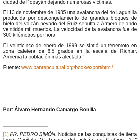
ciudad de Popayán dejando numerosas víctimas.
El 13 de noviembre de 1985 una avalancha del río Lagunilla
producida por descongelamiento de grandes bloques de
hielo del volcán nevado del Ruiz sepulta a Armero dejando
veintidós mil muertos. La velocidad de la avalancha fue de
300 kilómetros por hora.
El veinticinco de enero de 1999 se sintió un terremoto en
zona cafetera de 6.5 grados en la escala de Richter,
Armenia la población más afectada.".
Fuente:
www.banrepcultural.org/book/export/html/
Por: Álvaro Hernando Camargo Bonilla.
[1]
F
R. PEDRO SIMÓN.
Noticias de las conquistas de tierra
firme Capítulo VI Tratase del volcán de Cartago—2 °