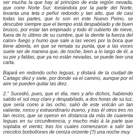
ser mucha la que hay al principio de esta región nevada,
que corre Norte Sur; tomándola por la parte del Norte,
levanta una teta o peñol redondo y tan alto, que de casi
todas las partes, que lo son en este Nuevo Peino, se
descubre siempre que el tiempo está despabilado y de buen
brusco, por estar tan empinado y todo él cubierto de nieve,
fuera de lo último de su cumbre, que la derrite la fuerza del
calor» fuego y humo que sale a las veces por la boca que
tiene abierta, en que se remata su punta, que a las voces
suele ser de manera que, de noche, bien a lo largo de él, a
su pie y faldas, que ya no están nevadas, se puede leer una
carta.
Bajará en redondo ocho leguas, y distará de la ciudad de
Cartago diez y siete, por donde va el camino, aunque por el
aire se pueden quitar las diez.
2.° Sucedió, pues, que el día, mes y año dichos, habiendo
salido el sol muy claro y despabilado, a dos horas de su luz,
que sería como a las ocho, salió de este volcán un tan
valiente, ronco y extraordinario trueno, y tras él otros tres no
tan recios, que se oyeron en distancia da más de cuarenta
leguas en su circunferencia, y mucho más á la parte que
soplaba el viento; tras los cuales comenzaron a salir tan
crecidos borbollones de ceniza orizente (?) una noche muy