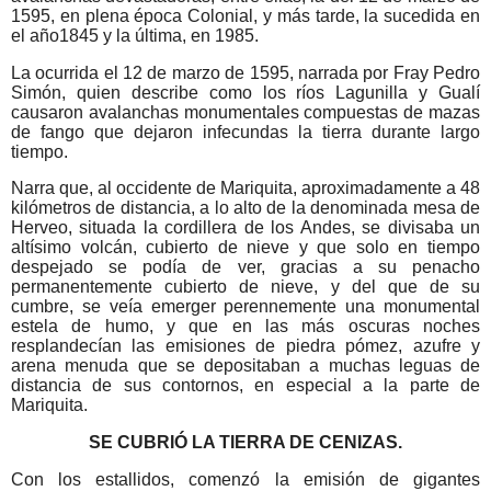
1595, en plena época Colonial, y más tarde, la sucedida en
el año1845 y la última, en 1985.
La ocurrida el 12 de marzo de 1595, narrada por Fray Pedro
Simón, quien describe como los ríos Lagunilla y Gualí
causaron avalanchas monumentales compuestas de mazas
de fango que dejaron infecundas la tierra durante largo
tiempo.
Narra que, al occidente de Mariquita, aproximadamente a 48
kilómetros de distancia, a lo alto de la denominada mesa de
Herveo, situada la cordillera de los Andes, se divisaba un
altísimo volcán, cubierto de nieve y que solo en tiempo
despejado se podía de ver, gracias a su penacho
permanentemente cubierto de nieve, y del que de su
cumbre, se veía emerger perennemente una monumental
estela de humo, y que en las más oscuras noches
resplandecían las emisiones de piedra pómez, azufre y
arena menuda que se depositaban a muchas leguas de
distancia de sus contornos, en especial a la parte de
Mariquita.
SE CUBRIÓ LA TIERRA DE CENIZAS.
Con los estallidos, comenzó la emisión de gigantes