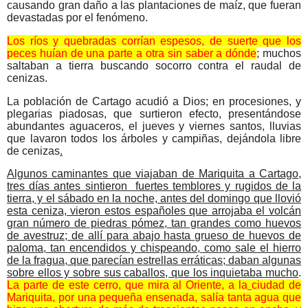
causando gran daño a las plantaciones de maíz, que fueran
devastadas por el fenómeno.
Los ríos y quebradas corrían espesos, de suerte que los
peces huían de una parte a otra sin saber a dónde
; muchos
saltaban a tierra buscando socorro contra el raudal de
cenizas.
La población de Cartago acudió a Dios; en procesiones, y
plegarias piadosas, que surtieron efecto, presentándose
abundantes aguaceros, el jueves y viernes santos, lluvias
que lavaron todos los árboles y campiñas, dejándola libre
de cenizas
.
Algunos caminantes que viajaban de Mariquita a Cartago,
tres días antes sintieron fuertes temblores y rugidos de la
tierra, y el sábado en la noche, antes del domingo que llovió
esta ceniza, vieron estos españoles que arrojaba el volcán
gran número de piedras pómez, tan grandes como huevos
de avestruz; de allí para abajo hasta grueso de huevos de
paloma, tan encendidos y chispeando, como sale el hierro
de la fragua, que parecían estrellas erráticas; daban algunas
sobre ellos y sobre sus caballos, que los inquietaba mucho
.
La parte de este cerro, que mira al Oriente, a la
ciudad de
Mariquita, por una pequeña ensenada, salía tanta agua que