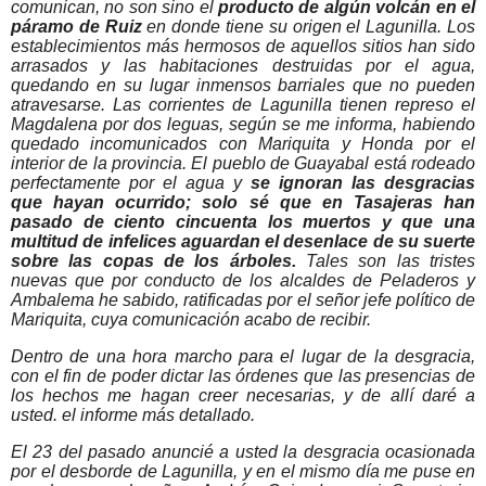
comunican, no son sino el
producto de algún volcán en el
páramo de Ruiz
en donde tiene su origen el Lagunilla. Los
establecimientos más hermosos de aquellos sitios han sido
arrasados y las habitaciones destruidas por el agua,
quedando en su lugar inmensos barriales que no pueden
atravesarse. Las corrientes de Lagunilla tienen represo el
Magdalena por dos leguas, según se me informa, habiendo
quedado incomunicados con Mariquita y Honda por el
interior de la provincia. El pueblo de Guayabal está rodeado
perfectamente por el agua y
se ignoran las desgracias
que hayan ocurrido; solo sé que en Tasajeras han
pasado de ciento cincuenta los muertos y que una
multitud de infelices aguardan el desenlace de su suerte
sobre las copas de los árboles.
Tales son las tristes
nuevas que por conducto de los alcaldes de Peladeros y
Ambalema he sabido, ratificadas por el señor jefe político de
Mariquita, cuya comunicación acabo de recibir.
Dentro de una hora marcho para el lugar de la desgracia,
con el fin de poder dictar las órdenes que las presencias de
los hechos me hagan creer necesarias, y de allí daré a
usted. el informe más detallado.
El 23 del pasado anuncié a usted la desgracia ocasionada
por el desborde de Lagunilla, y en el mismo día me puse en