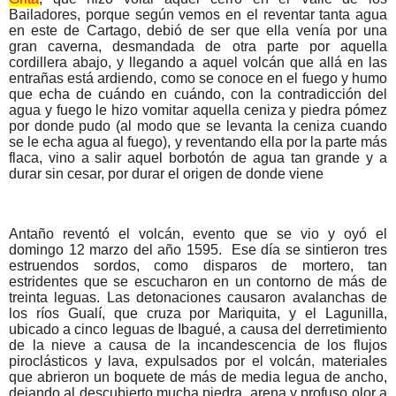
Bailadores, porque según vemos en el reventar tanta agua
en este de Cartago, debió de ser que ella venía por una
gran caverna, desmandada de otra parte por aquella
cordillera abajo, y llegando a aquel volcán que allá en las
entrañas está ardiendo, como se conoce en el fuego y humo
que echa de cuándo en cuándo, con la contradicción del
agua y fuego le hizo vomitar aquella ceniza y piedra pómez
por donde pudo (al modo que se levanta la ceniza cuando
se le echa agua al fuego), y reventando ella por la parte más
flaca, vino a salir aquel borbotón de agua tan grande y a
durar sin cesar, por durar el origen de donde viene
Antaño reventó el volcán, evento que se vio y oyó el
domingo 12 marzo del año 1595. Ese día se sintieron tres
estruendos sordos, como disparos de mortero, tan
estridentes que se escucharon en un contorno de más de
treinta leguas. Las detonaciones causaron avalanchas de
los ríos Gualí, que cruza por Mariquita, y el Lagunilla,
ubicado a cinco leguas de Ibagué, a causa del derretimiento
de la nieve a causa de la incandescencia de los flujos
piroclásticos y lava, expulsados por el volcán, materiales
que abrieron un boquete de más de media legua de ancho,
dejando al descubierto mucha piedra, arena y profuso olor a