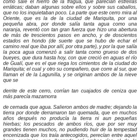
como sale el hierro de la fragua, que parecían estrellas
erráticas; daban algunas sobre ellos y sobre sus caballos,
que no los inquietaban poco. La parte que este cerro mira al
Oriente, que es la de la ciudad de Mariquita, por una
pequeña abra, por donde salía tanta agua como una
naranja, reventó con tan gran fuerza que hizo una abertura
de más de trescientos pasos en ancho, y de doscientos
estados en hondo (de suerte que se hubo de echar el
camino real que iba por allí, por otra parte), y por la que salía
la poca agua comenzó a salir tanta como grueso de dos
bueyes, que dura hasta hoy, con que creció en aguas el río
de Gualí, que es el que riega los cimientos de la ciudad do
Mariquita; el cual y otro su compañero, que corre al sur, que
llaman el de la Lagunilla, y se originan ambos de la nieve
que se
derrite de este cerro, corrían tan cuajados de ceniza que
más parecía mazamorra
de cernada que agua. Salieron ambos de madre; dejando la
tierra por donde derramaron tan quemada, que en muchos
años después no producía la tierra ni aun pequeñas
hierbas; los pescados de ambos ríos, que por ser muy
grandes tienen muchos, no pudiendo huir de la tempestad
encenizada que los traía antecogidos, perecían entre aquel