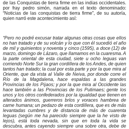
de las Conquistas de tierra firme en las indias occidentales.
por fray pedro simón, narrada en el texto denominado:
“Noticias de las conquistas de tierra firme”, de su autoría,
quien narró este acontecimiento así:
“Pero no podré excusar tratar algunas otras cosas que ellos
no han tratado y de su volcán y lo que con él sucedió el año
de mil y quinientos y noventa y cinco (1595), a doce (12) de
marzo, domingo de Lázaro, que llamamos en la cuaresma. A
la parte oriental de esta ciudad, siete u ocho leguas van
corriendo Norte Sur la gran cordillera de los Andes, de quien
tantos han tratado; la cual por esta parte y por la que mira al
Oriente, que da vista al Valle de Neiva, por donde corre el
Río de la Magdalena, hace espaldas a las grandes
Provincias de los Pijaos; y por la que mira al Occidente las
hace también a las Provincias de los Putimaes; gente los
unos y los otros confederados por la igualdad que tienen en
alterados ánimos, guerreros bríos y voraces hambrea de
carne humana; un pedazo de esta cordillera, que es de más
levantadas cumbres y de distancia de más de cuarenta
leguas (según me ha parecido siempre que la he visto de
lejos), está toda nevada, sin que en toda la vida se
descubra, antes cayendo siempre una sobre otra, debe de