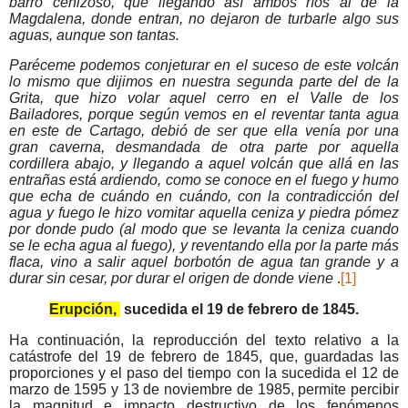
barro cenizoso, que llegando así ambos ríos al de la
Magdalena, donde entran, no dejaron de turbarle algo sus
aguas, aunque son tantas.
Paréceme podemos conjeturar en el suceso de este volcán
lo mismo que dijimos en nuestra segunda parte del de la
Grita, que hizo volar aquel cerro en el Valle de los
Bailadores, porque según vemos en el reventar tanta agua
en este de Cartago, debió de ser que ella venía por una
gran caverna, desmandada de otra parte por aquella
cordillera abajo, y llegando a aquel volcán que allá en las
entrañas está ardiendo, como se conoce en el fuego y humo
que echa de cuándo en cuándo, con la contradicción del
agua y fuego le hizo vomitar aquella ceniza y piedra pómez
por donde pudo (al modo que se levanta la ceniza cuando
se le echa agua al fuego), y reventando ella por la parte más
flaca, vino a salir aquel borbotón de agua tan grande y a
durar sin cesar, por durar el origen de donde viene
.
[1]
Erupción,
sucedida el 19 de febrero de 1845.
Ha continuación, la reproducción del texto relativo a la
catástrofe del 19 de febrero de 1845, que, guardadas las
proporciones y el paso del tiempo con la sucedida el 12 de
marzo de 1595 y 13 de noviembre de 1985, permite percibir
la magnitud e impacto destructivo de los fenómenos