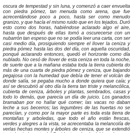
oscura de tempestad y sin luna, y comenzó a caer envuelta
con piedra pómez, tan menuda como arena, que fue
acrecentándose poco a poco, hasta ser como menudo
granizo, y que hacía el mismo ruido que en los tejados. Duró
esto como dos horas, habiéndose aclarado algo el aire,
hasta que después de ellas tornó a oscurecerse con un
nubarrón tan espeso que no se podía leer una carta, con ser
casi medio día, prosiguiendo siempre el llover la ceniza y
piedra pómez hasta las dos del día, con aquella oscuridad,
ponqué aclarando entonces, quedó el horizonte como día
nublado. No cesó de llover de esta ceniza en toda la noche,
de suerte que a la mañana estaba toda la tierra cubierta do
más de una cuarta de piedra pómez y ceniza, que bajando
pegajosa con la humedad que debía de tener el volcán de
donde salía, se pegaba mucho a donde quiera que caía; y
así se descubrió al otro día la tierra tan triste y melancólica,
cubierta de ceniza, árboles y plantas, sembrados, casas y
todo lo demás, que parecía un día de juicio. Los ganados
bramaban por no hallar qué comer; las vacas no daban
leche a sus becerros; las legumbres de las huertas no se
parecían, y como por la mayor parte es toda esta tierra de
montañas y arboledas, que todo el año están frescas,
verdes y alegres a la vista, se acrecentaba la melancolía de
verlas hechas montes y árboles de ceniza, que se extendió