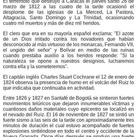
El terremoto que destruyó a Caracas el jueves santo 26 de
marzo de 1812 a las cuatro de la tarde ocasionó el
desplome de las iglesias de La Merced, La Pastora,
Altagracia, Santo Domingo y La Trinidad, ocasionando
cuatro mil muertos y más de diez mil heridos.
El clero que era en su mayoría español exclama: "El azote
de un Dios irritado contra los novadores que habían
desconocido al más virtuoso de los monarcas, Fernando VII,
el ungido del señor" y Bolívar en medio de las ruinas
cuando prestaba auxilio a los heridos responde: "Si la
naturaleza se opone a nuestros designios, lucharemos
contra ella y la someteremos".
El capitán inglés Charles Stuart Cochrane el 12 de enero de
1824 observa la presencia de humo en el volcán del Ruiz lo
que indicaba que continuaba en actividad.
Entre 1826 y 1827 en Santafé de Bogotá se sintieron fuertes
movimientos telúricos que dejaron innumerables víctimas y
cuantiosos daños materiales cuyo epicentro se localizó en
el nevado del Ruiz. El 16 de noviembre de 1827 se sintió un
fuerte sismo a las seis de la tarde con aproximadamente tres
minutos de duración el cual estuvo acompañado de fuertes
explosiones sintiéndose en todo el centro y occidente de la
Nueva Granada. Once días después se produjo una fuerte