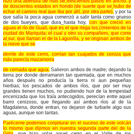
hizo una abertura de más de
trescientos pasos en ancho, y
de doscientos estados en hondo (de suerte que se
hubo de
echar el camino real que iba por allí, por otra parte),
y por la
que salía la poca agua comenzó a salir tanta como grueso
de dos bueyes, que dura
hasta hoy,
con que creció en
aguas el río de Gualí, que es el que riega los
cimientos de la
ciudad do Mariquita; el cual y otro su compañero, que corre
al
sur, que llaman el de la Lagunilla, y se originan ambos de
la nieve que se
derrite de este cerro, corrían tan cuajados de ceniza que
más parecía mazamorra
de cernada que agua.
Salieron ambos de madre; dejando la
tierra por donde derramaron tan
quemada, que en muchos
años después no producía la tierra ni aun pequeñas
hierbas; los pescados de ambos ríos, que por ser muy
grandes tienen muchos,
no pudiendo huir de la tempestad
encenizada que los traía antecogidos, perecían
entre aquel
barro cenizoso, que llegando así ambos ríos al de la
Magdalena,
donde entran, no dejaron de turbarle algo sus
aguas, aunque son tantas.
Paréceme podemos conjeturar en el suceso de este volcán
lo mismo que dijimos en nuestra segunda parte del de la
Grita
, que hizo volar aquel cerro en el Valle de los