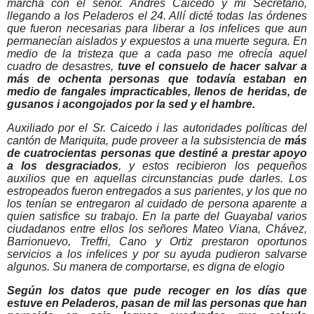
marcha con el señor. Andrés Caicedo y mi Secretario,
llegando a los Peladeros el 24. Allí dicté todas las órdenes
que fueron necesarias para liberar a los infelices que aun
permanecían aislados y expuestos a una muerte segura. En
medio de la tristeza que a cada paso me ofrecía aquel
cuadro de desastres,
tuve el consuelo de hacer salvar a
más de ochenta personas que todavía estaban en
medio de fangales impracticables, llenos de heridas, de
gusanos i acongojados por la sed y el hambre.
Auxiliado por el Sr. Caicedo i las autoridades políticas del
cantón de Mariquita, pude proveer a la subsistencia de
más
de cuatrocientas personas que destiné a prestar apoyo
a los desgraciados
, y estos recibieron los pequeños
auxilios que en aquellas circunstancias pude darles. Los
estropeados fueron entregados a sus parientes, y los que no
los tenían se entregaron al cuidado de persona aparente a
quien satisfice su trabajo. En la parte del Guayabal varios
ciudadanos entre ellos los señores Mateo Viana, Chávez,
Barrionuevo, Treffri, Cano y Ortiz prestaron oportunos
servicios a los infelices y por su ayuda pudieron salvarse
algunos. Su manera de comportarse, es digna de elogio
Según los datos que pude recoger en los días que
estuve en Peladeros, pasan de mil las personas que han