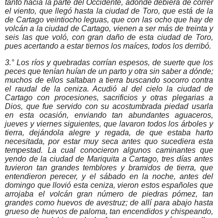
tanto hacia la parte del Occidente, adonde debiera de correr
el viento, que llegó hasta la ciudad de Toro, que está de la
de Cartago veintiocho leguas, que con las ocho que hay de
volcán a la ciudad de Cartago, vienen a ser más de treinta y
seis las que voló, con gran daño de esta ciudad de Toro,
pues acertando a estar tiernos los maíces, todos los derribó.
3.° Los ríos y quebradas corrían espesos, de suerte que los
peces que tenían huían de un parto y otra sin saber a dónde;
muchos de ellos saltaban a tierra buscando socorro contra
el raudal de la ceniza. Acudió al del cielo la ciudad de
Cartago con procesiones, sacrificios y otras plegarias a
Dios, que fue servido con su acostumbrada piedad usarla
en esta ocasión, enviando tan abundantes aguaceros,
jueves y viernes siguientes, que lavaron todos los árboles y
tierra, dejándola alegre y regada, de que estaba harto
necesitada, por estar muy seca antes quo sucediera esta
tempestad. La cual conocieron algunos caminantes que
yendo de la ciudad de Mariquita a Cartago, tres días antes
tuvieron tan grandes temblores y bramidos de tierra, que
entendieron perecer, y el sábado en la noche, antes del
domingo que llovió esta ceniza, vieron estos españoles que
arrojaba el volcán gran número de piedras pómez, tan
grandes como huevos de avestruz; de allí para abajo hasta
grueso de huevos de paloma, tan encendidos y chispeando,