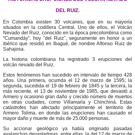
DEL RUIZ.
En Colombia existen 30 volcanes, que en su mayoría
situados en la codillera Central. Uno de ellos, el Volcán
Nevado del Ruiz, conocido en la época precolombina como
“Cumandáy”, hoy "del Ruiz", seguramente en honor a un
ibérico que residió en Ibagué, de nombre Alfonso Ruiz de
Sahajosa.
La historia colombiana ha registrado 3 erupciones del
volcán nevado del Ruiz.
Estos fenómenos han sucedido en intervalo de tiempo 428
años. Una primera, ocurrida el 12 de marzo de 1595; la
segunda, sucedida el 19 de febrero de 1845 y la tercera, la
más reciente, el 13 de noviembre de 1985, que devastó a
Armero y ocasiono gran daño y crecido número de muertos
en otras ciudades, como Villamaría y Chinchiná. Estas
catástrofes han afectado principalmente el territorio de
Armero Tolima, en donde las erupciones han causado el
mayor daño y muerte de más de 25.000 personas.
Su accionar geológico ya había originado pasadas
avalanchas devastadoras, entre ellas, la del 12 de marzo de