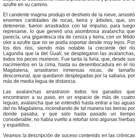
azufre en su camino.
El candente magma produjo el deshielo de la nieve, arrastró
enormes cantidades de rocas, tierra y árboles, que, sin
detenerse, fueron arrastrados con tal impulso, para luego
represarse, lo que generó una asombrosa avalancha que
parecía, una gigantesca ola de ceniza y tierra, con un fétido
olor a azufre que no se podía soportar desde muy lejos. Por
los dos ríos, siendo más notable la creciente del río
Lagunilla que la del Gualí, se desplegaron las avalanchas,
todos los peces murieron. Fue tanta la furia, que, desde sus
nacimientos en la cima, hasta su desembocadura en el río
Magdalena, arrastraron inmensas rocas, de tamaño
descomunal, que quedaron desplegadas por la sabana, por
más de media legua de distancia.
Las avalanchas arrastraron todos los ganados que
encontraron a su paso, en un espacio de más de cuatro
leguas; avalancha que se extendió hasta entrar a las aguas
del rio Magdalena, incendiando de tal manera las tierras por
donde pasaba, y que solo hasta pasado un tiempo
considerable, no había vuelto a retoñar sino algunas hierbas
y espartillos.
Veamos la descripción de suceso contenido en las crónicas