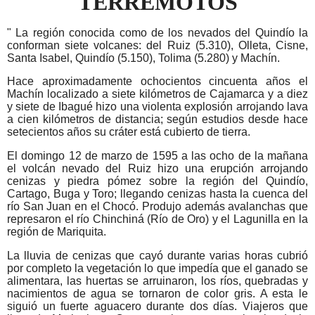
TERREMOTOS
" La región conocida como de los nevados del Quindío la
conforman siete volcanes: del Ruiz (5.310), Olleta, Cisne,
Santa Isabel, Quindío (5.150), Tolima (5.280) y Machín.
Hace aproximadamente ochocientos cincuenta años el
Machín localizado a siete kilómetros de Cajamarca y a diez
y siete de Ibagué hizo una violenta explosión arrojando lava
a cien kilómetros de distancia; según estudios desde hace
setecientos años su cráter está cubierto de tierra.
El domingo 12 de marzo de 1595 a las ocho de la mañana
el volcán nevado del Ruiz hizo una erupción arrojando
cenizas y piedra pómez sobre la región del Quindío,
Cartago, Buga y Toro; llegando cenizas hasta la cuenca del
río San Juan en el Chocó. Produjo además avalanchas que
represaron el río Chinchiná (Río de Oro) y el Lagunilla en la
región de Mariquita.
La lluvia de cenizas que cayó durante varias horas cubrió
por completo la vegetación lo que impedía que el ganado se
alimentara, las huertas se arruinaron, los ríos, quebradas y
nacimientos de agua se tornaron de color gris. A esta le
siguió un fuerte aguacero durante dos días. Viajeros que